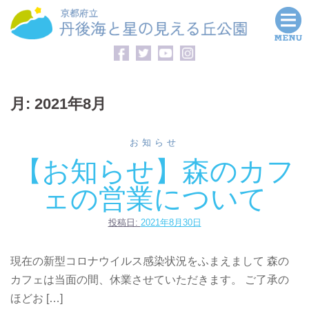
コ
ン
テ
ン
ツ
月:
2021年8月
へ
ス
キ
お知らせ
ッ
【お知らせ】森のカフ
プ
ェの営業について
投稿日:
2021年8月30日
現在の新型コロナウイルス感染状況をふまえまして 森の
カフェは当面の間、休業させていただきます。 ご了承の
ほどお […]