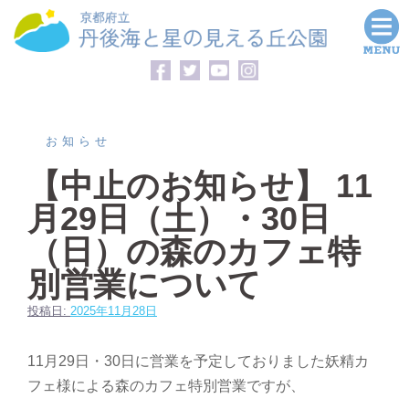
コ
ン
テ
ン
ツ
へ
お知らせ
ス
【中止のお知らせ】 11
キ
月29日（土）・30日
ッ
プ
（日）の森のカフェ特
別営業について
投稿日:
2025年11月28日
11月29日・30日に営業を予定しておりました妖精カ
フェ様による森のカフェ特別営業ですが、