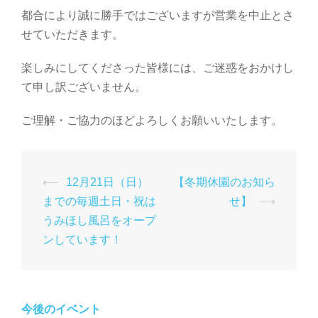
都合により誠に勝手ではございますが営業を中止とさ
せていただきます。
楽しみにしてくださった皆様には、ご迷惑をおかけし
て申し訳ございません。
ご理解・ご協力のほどよろしくお願いいたします。
投
⟵
12月21日（日）
【冬期休園のお知ら
稿
までの毎週土日・祝は
せ】
⟶
ナ
うみほし風呂をオープ
ンしています！
ビ
ゲ
ー
シ
今後のイベント