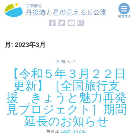
コ
ン
テ
ン
ツ
月:
2023年3月
へ
ス
キ
お知らせ
ッ
【令和５年３月２２日
プ
更新】［全国旅行支
援 きょうと魅力再発
見プロジェクト］期間
延長のお知らせ
投稿日:
2023年3月24日