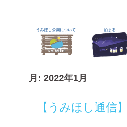
コ
ン
テ
ン
うみほし公園について
泊まる
ツ
へ
ス
キ
ッ
プ
月:
2022年1月
【うみほし通信】