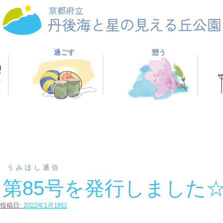
過ごす
憩う
うみほし通信
第85号を発行しました
投稿日:
2022年1月18日