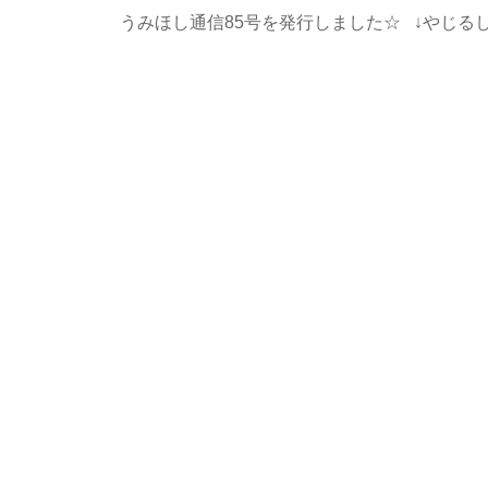
うみほし通信85号を発行しました☆ ↓やじるしで次