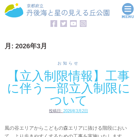
コ
ン
テ
ン
ツ
月:
2026年3月
へ
ス
キ
お知らせ
ッ
【立入制限情報】工事
プ
に伴う一部立入制限に
ついて
投稿日:
2026年3月2日
風の谷エリアからこどもの森エリアに抜ける階段におい
て、より歩きやすくするための工事を実施いたします。