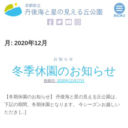
コ
ン
テ
ン
ツ
月:
2020年12月
へ
ス
キ
お知らせ
ッ
冬季休園のお知らせ
プ
投稿日:
2020年12月27日
【冬期休園のお知らせ】 丹後海と星の見える丘公園は、
下記の期間、冬期休園となります。 今シーズンお越しい
ただき […]