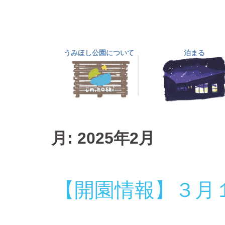
コ
ン
テ
ン
うみほし公園について
泊まる
ツ
へ
ス
キ
ッ
プ
月:
2025年2月
【開園情報】３月