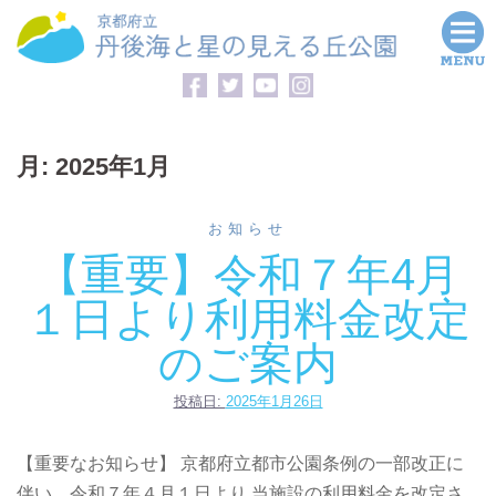
コ
ン
テ
ン
ツ
月:
2025年1月
へ
ス
キ
お知らせ
ッ
【重要】令和７年4月
プ
１日より利用料金改定
のご案内
投稿日:
2025年1月26日
【重要なお知らせ】 京都府立都市公園条例の一部改正に
伴い、令和７年４月１日より 当施設の利用料金を改定さ