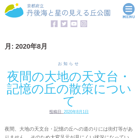
コ
ン
テ
ン
ツ
月:
2020年8月
へ
ス
キ
お知らせ
ッ
夜間の大地の天文台・
プ
記憶の丘の散策につい
て
投稿日:
2020年8月1日
夜間、大地の天文台・記憶の丘への道のりには街灯等があ
りません。 そのため大変足元が見にくい状況になってい