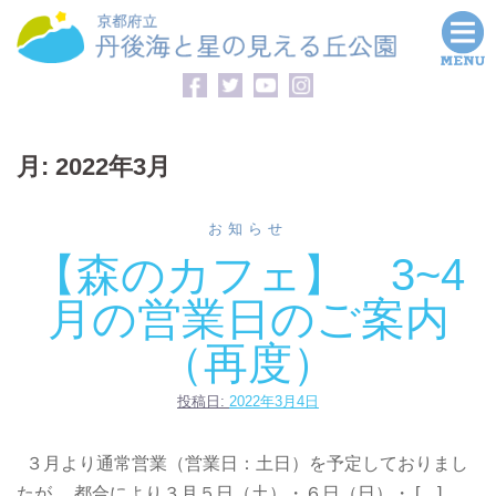
コ
ン
テ
ン
ツ
月:
2022年3月
へ
ス
キ
お知らせ
ッ
【森のカフェ】 3~4
プ
月の営業日のご案内
（再度）
投稿日:
2022年3月4日
３月より通常営業（営業日：土日）を予定しておりまし
たが、 都合により３月５日（土）・６日（日）・ […]