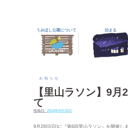
コ
ン
テ
ン
うみほし公園について
泊まる
ツ
へ
ス
キ
ッ
プ
お知らせ
【里山ラソン】9月
て
投稿日:
2024年9月26日
9月29日(日)に『第6回里山ラソン』を開催し