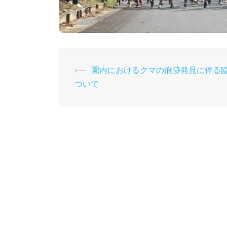
投
⟵
園内におけるクマの痕跡発見に伴る
ついて
稿
ナ
ビ
ゲ
ー
シ