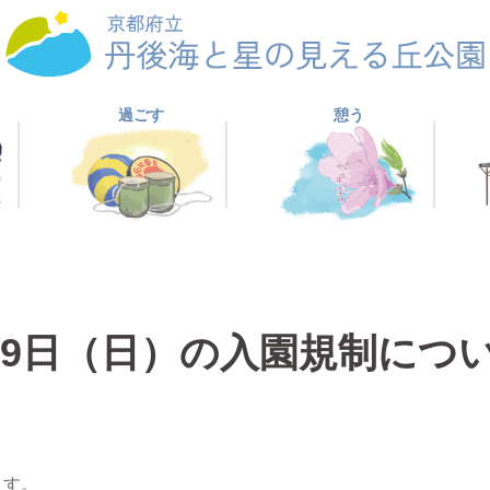
過ごす
憩う
29日（日）の入園規制につ
ます。