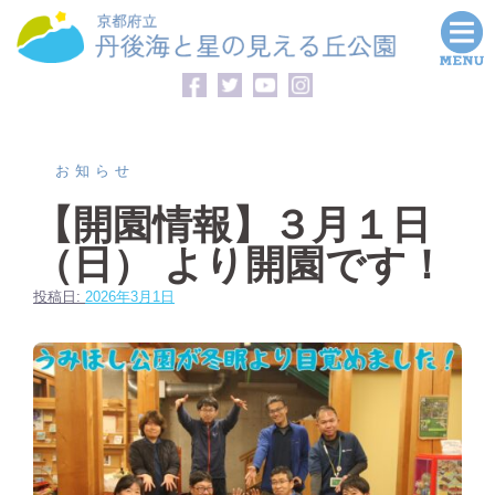
コ
ン
テ
ン
ツ
へ
お知らせ
ス
【開園情報】３月１日
キ
（日） より開園です！
ッ
プ
投稿日:
2026年3月1日