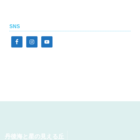
SNS
丹後海と星の見える丘