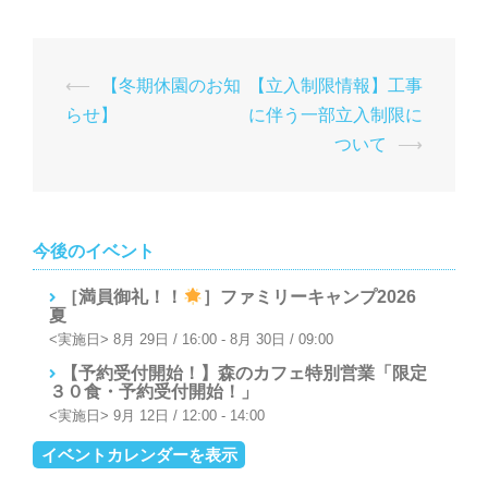
投
⟵
【冬期休園のお知
【立入制限情報】工事
稿
らせ】
に伴う一部立入制限に
ナ
ついて
⟶
ビ
ゲ
ー
今後のイベント
シ
［満員御礼！！
］ファミリーキャンプ2026
ョ
夏
ン
8月 29日 / 16:00
-
8月 30日 / 09:00
【予約受付開始！】森のカフェ特別営業「限定
３０食・予約受付開始！」
9月 12日 / 12:00
-
14:00
イベントカレンダーを表示