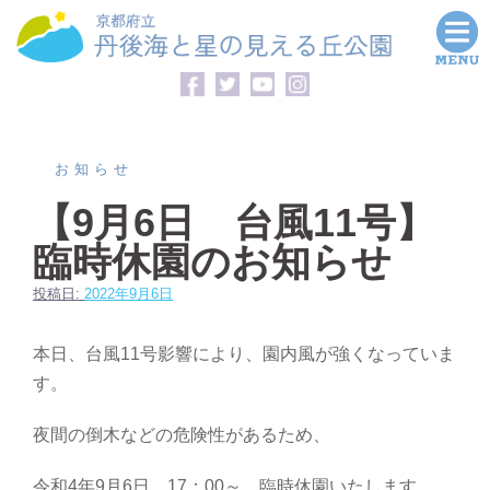
コ
ン
テ
ン
ツ
へ
お知らせ
ス
【9月6日 台風11号】
キ
臨時休園のお知らせ
ッ
プ
投稿日:
2022年9月6日
本日、台風11号影響により、園内風が強くなっていま
す。
夜間の倒木などの危険性があるため、
令和4年9月6日 17：00～ 臨時休園いたします。