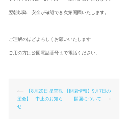
翌朝以降、安全が確認でき次第開園いたします。
ご理解のほどよろしくお願いいたします
ご用の方は公園電話番号まで電話ください。
投
⟵
【8月20日 星空観
【開園情報】9月7日の
稿
望会】 中止のお知ら
開園について
⟶
ナ
せ
ビ
ゲ