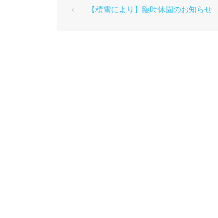
投
⟵
【積雪により】臨時休園のお知らせ
稿
ナ
ビ
ゲ
ー
シ
ョ
ン