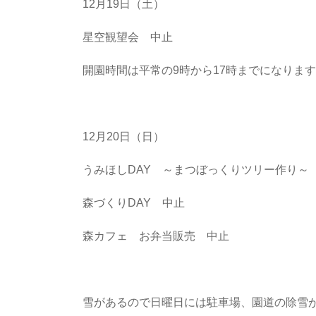
12月19日（土）
星空観望会 中止
開園時間は平常の9時から17時までになりま
12月20日（日）
うみほしDAY ～まつぼっくりツリー作り～
森づくりDAY 中止
森カフェ お弁当販売 中止
雪があるので日曜日には駐車場、園道の除雪