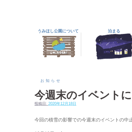
コ
ン
テ
ン
うみほし公園について
泊まる
ツ
へ
ス
キ
ッ
プ
お知らせ
今週末のイベントに
投稿日:
2020年12月18日
今回の積雪の影響での今週末のイベントの中