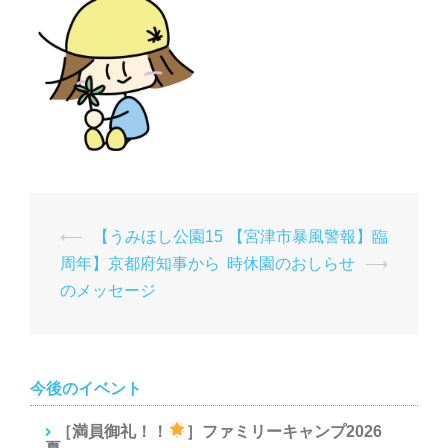
投
⟵
【うみほし公園15
【宮津市暴風警報】臨
稿
周年】京都府知事から
時休園のおしらせ
⟶
ナ
のメッセージ
ビ
ゲ
ー
今後のイベント
シ
［満員御礼！！
］ファミリーキャンプ2026
ョ
夏