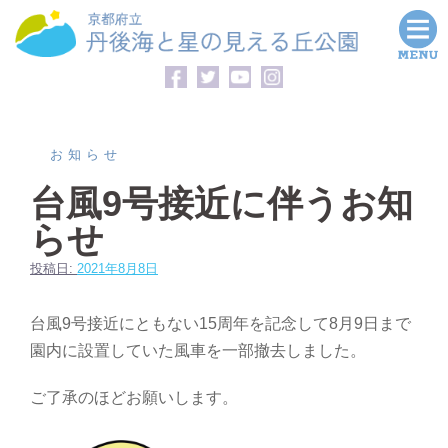
コ
ン
テ
ン
ツ
へ
お知らせ
ス
台風9号接近に伴うお知
キ
らせ
ッ
プ
投稿日:
2021年8月8日
台風9号接近にともない15周年を記念して8月9日まで
園内に設置していた風車を一部撤去しました。
ご了承のほどお願いします。