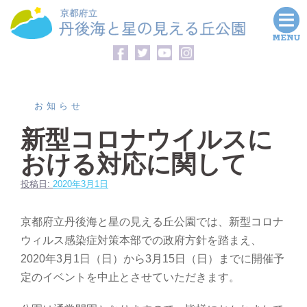
コ
ン
テ
ン
ツ
へ
お知らせ
ス
新型コロナウイルスに
キ
おける対応に関して
ッ
プ
投稿日:
2020年3月1日
京都府立丹後海と星の見える丘公園では、新型コロナ
ウィルス感染症対策本部での政府方針を踏まえ、
2020年3月1日（日）から3月15日（日）までに開催予
定のイベントを中止とさせていただきます。