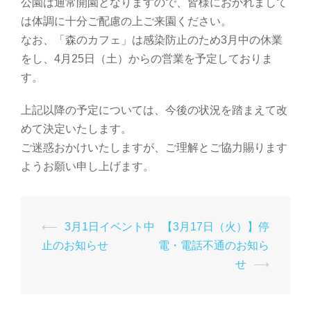
公園は通常開園となりますので、皆様におかれまして
は体調に十分ご配慮の上ご来園ください。
なお、「森のカフェ」は感染防止のため3月中の休業
をし、4月25日（土）からの営業を予定しておりま
す。
上記以降の予定については、今後の状況を踏まえて改
めて決定いたします。
ご迷惑おかけいたしますが、ご理解とご協力賜ります
ようお願い申し上げます。
投
⟵
3月1日イベント中
【3月17日（火）】停
稿
止のお知らせ
電・電話不通のお知ら
ナ
せ
⟶
ビ
ゲ