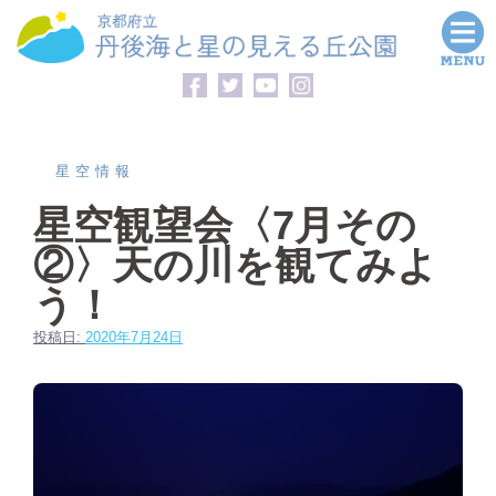
コ
ン
テ
ン
ツ
へ
星空情報
ス
星空観望会〈7月その
キ
②〉天の川を観てみよ
ッ
プ
う！
投稿日:
2020年7月24日