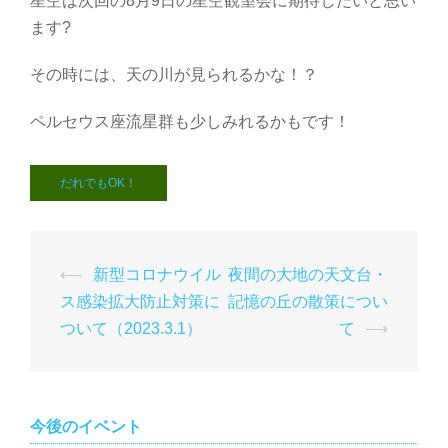
星空は次回の8月9日の星空観望会に期待したいと思い
ます?
その時には、天の川が見られるかな！？
ペルセウス座流星群も少しみれるかもです！
だれでもOK！
投
⟵
新型コロナウイル
夜間の大地の天文台・
稿
ス感染拡大防止対策に
記憶の丘の散策につい
ナ
ついて（2023.3.1）
て
⟶
ビ
ゲ
ー
今後のイベント