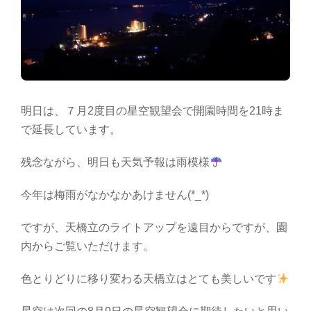
明日は、７月2度目の星空観望会で開園時間を21時ま
で延長しています。
残念ながら、明日も天気予報は雨模様
今年は梅雨がなかなかあけません(*_*)
ですが、天橋立のライトアップを遠目からですが、園
内からご覧いただけます。
色とりどりに移り変わる天橋立はとても美しいです