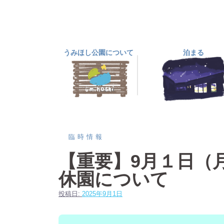
コ
ン
テ
ン
うみほし公園について
泊まる
ツ
へ
ス
キ
ッ
プ
臨時情報
【重要】9月１日（
休園について
投稿日:
2025年9月1日