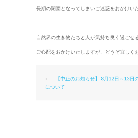
長期の閉園となってしまいご迷惑をおかけい
自然界の生き物たちと人が気持ち良く過ごせ
ご心配をおかけいたしますが、どうぞ宜しく
投
⟵
【中止のお知らせ】 8月12日～13日
について
稿
ナ
ビ
ゲ