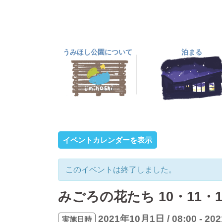
コ
ン
テ
ン
うみほし公園について
泊まる
ツ
へ
ス
キ
ッ
プ
イベントカレンダーを表示
このイベントは終了しました。
みごろの花たち 10・11・
2021年10月1日 / 08:00
-
202
実施日時