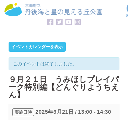
コ
ン
テ
ン
ツ
へ
イベントカレンダーを表示
ス
キ
このイベントは終了しました。
ッ
プ
９月２１日 うみほしプレイパ
ーク特別編【どんぐりようちえ
ん】
2025年9月21日 / 13:00
-
14:30
実施日時