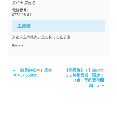
宮津市
里波見
電話番号:
0772-28-9111
主催者
京都府立丹後海と星の見える丘公園
Itadaki
«
［満員御礼
］星空
【満員御礼！】森のカ
キャンプ2025
フェ特別営業「限定３
０食・予約受付開
始！」
»