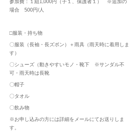
参加費：１組1,000円（子１、保護者１） ※追加の
場合 500円/人
□服装・持ち物
〇服装（長袖・長ズボン）＋雨具（雨天時に着用しま
す）
〇シューズ（動きやすいモノ・靴下 ※サンダル不
可・雨天時は長靴
〇帽子
〇タオル
〇飲み物
※お申し込みの方には詳細をメールにてお送りしま
す。