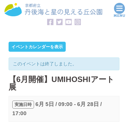
コ
ン
テ
ン
ツ
へ
イベントカレンダーを表示
ス
キ
このイベントは終了しました。
ッ
プ
【6月開催】UMIHOSHIアート
展
6月 5日 / 09:00
-
6月 28日 /
実施日時
17:00