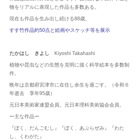
物をリアルに表現した作品も多数ある。
現在も作品を生み出し続ける88歳。
すす竹作品約50点と絵画やスケッチ等を展示
たかはし きよし
Kiyoshi Takahashi
植物や昆虫などの生態を克明に描く科学絵本を多数制
作。
晩年は京都府宮津市に在住し余生を過ごす。（令和６
年逝去 享年95歳）
元日本美術家連盟会員。元日本理科美術協会会員。
ー主な作品ー
『ぼく、だんごむし』『ぼく、あぶらぜみ』『わた
し、くわがた』