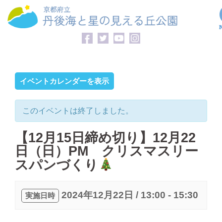
コ
ン
テ
ン
ツ
へ
イベントカレンダーを表示
ス
キ
このイベントは終了しました。
ッ
プ
【12月15日締め切り】12月22
日（日）PM クリスマスリー
スパンづくり
2024年12月22日 / 13:00
-
15:30
実施日時