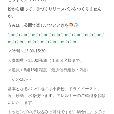
粉から練って、手づくりリースパンを
つくりません
か。
うみほし公園で楽しいひとときを
〇●〇●〇●〇●〇●〇●〇●〇●〇●〇●〇●〇●〇●〇●〇
●〇●〇●〇●〇●〇●〇●〇●〇●〇●〇●
＜時間＞13:00-15:30
＜参加費＞
1,500円/組（１組３名様まで）
＜定員＞
8組16名程度（最少催行組数：2組）
＜そのほか＞
基本となるパン生地には小麦粉、ドライイースト、
塩、砂糖、水を使います。アレルギーのご確認をお願
いいたします。
トッピングの持ち込みは可能ですが、場合によっては